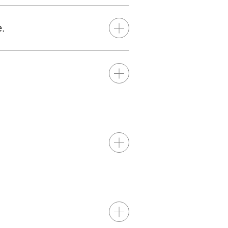
e.
Afficher/masquer le contenu
Afficher/masquer le contenu
Afficher/masquer le contenu
Afficher/masquer le contenu