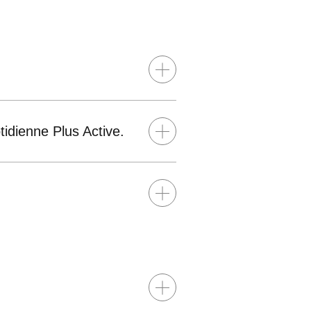
Afficher/masquer le contenu
idienne Plus Active.
Afficher/masquer le contenu
Afficher/masquer le contenu
Afficher/masquer le contenu