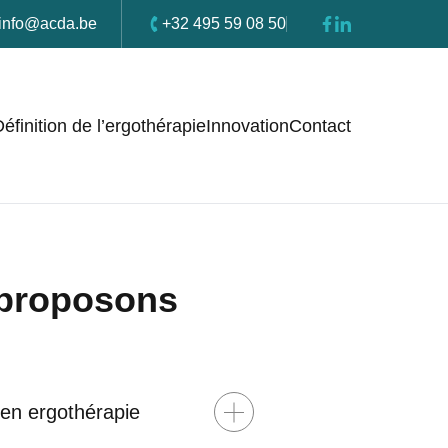
info@acda.be
+32 495 59 08 50
Facebook
Linkedin
éfinition de l’ergothérapie
Innovation
Contact
 proposons
 en ergothérapie
Afficher/masquer le contenu