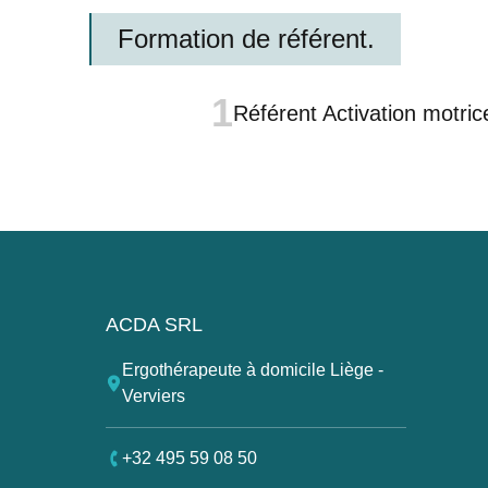
Formation de référent.
1
Référent Activation motric
Pied de page
ACDA SRL
Ergothérapeute à domicile Liège -
Verviers
+32 495 59 08 50