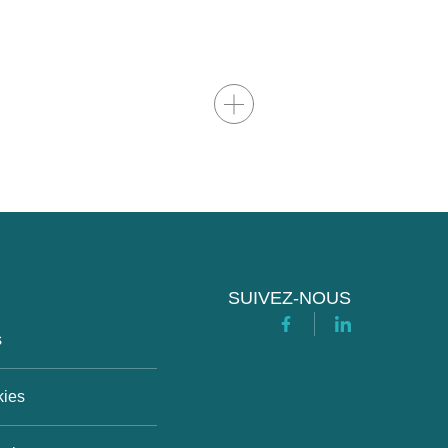
Afficher/masquer le contenu
SUIVEZ-NOUS
Facebook
Linkedin
s
kies